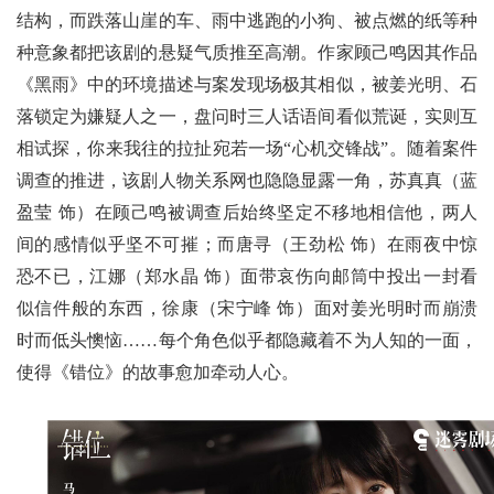
结构，而跌落山崖的车、雨中逃跑的小狗、被点燃的纸等种
种意象都把该剧的悬疑气质推至高潮。作家顾己鸣因其作品
《黑雨》中的环境描述与案发现场极其相似，被姜光明、石
落锁定为嫌疑人之一，盘问时三人话语间看似荒诞，实则互
相试探，你来我往的拉扯宛若一场“心机交锋战”。随着案件
调查的推进，该剧人物关系网也隐隐显露一角，苏真真（蓝
盈莹 饰）在顾己鸣被调查后始终坚定不移地相信他，两人
间的感情似乎坚不可摧；而唐寻（王劲松 饰）在雨夜中惊
恐不已，江娜（郑水晶 饰）面带哀伤向邮筒中投出一封看
似信件般的东西，徐康（宋宁峰 饰）面对姜光明时而崩溃
时而低头懊恼……每个角色似乎都隐藏着不为人知的一面，
使得《错位》的故事愈加牵动人心。