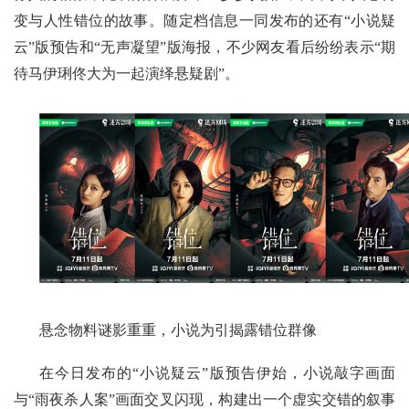
变与人性错位的故事。随定档信息一同发布的还有“小说疑
云”版预告和“无声凝望”版海报，不少网友看后纷纷表示“期
待马伊琍佟大为一起演绎悬疑剧”。
悬念物料谜影重重，小说为引揭露错位群像
在今日发布的“小说疑云”版预告伊始，小说敲字画面
与“雨夜杀人案”画面交叉闪现，构建出一个虚实交错的叙事