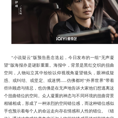
“小说疑云”版预告悬念迭起，今日发布的一组“无声凝
望”版海报亦是谜影重重。海报中，背景是黑红交织的扭曲
空间，人物站立其中纷纷以仰视视角凝望镜头，眼神或疑
惑、或纠结、或坚定、或迷惘......仿佛都对“外界世界”带着
些许顾虑与猜忌，也仿佛是在无声地告诉大家他们想逃离这
个扭曲错位的空间。众人凝重的神态与不同环境的扭曲背景
相辅相成，形成了一种浓烈的空间错位感，而这种错位感似
乎也预示着每个人的命运走向存在情感和人性的错位。《错