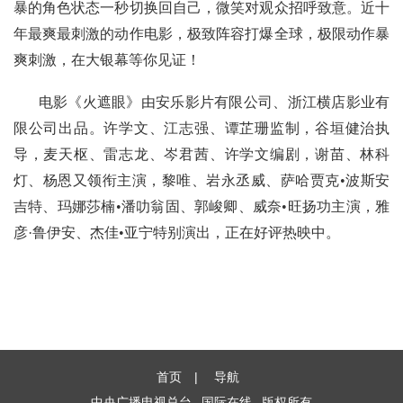
暴的角色状态一秒切换回自己，微笑对观众招呼致意。近十
年最爽最刺激的动作电影，极致阵容打爆全球，极限动作暴
爽刺激，在大银幕等你见证！
电影《火遮眼》由安乐影片有限公司、浙江横店影业有
限公司出品。许学文、江志强、谭芷珊监制，谷垣健治执
导，麦天枢、雷志龙、岑君茜、许学文编剧，谢苗、林科
灯、杨恩又领衔主演，黎唯、岩永丞威、萨哈贾克•波斯安
吉特、玛娜莎楠•潘叻翁固、郭峻卿、威奈•旺扬功主演，雅
彦·鲁伊安、杰佳•亚宁特别演出，正在好评热映中。
首页
|
导航
中央广播电视总台
国际在线
版权所有