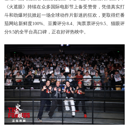
《火遮眼》持续在众多国际电影节上备受赞誉，凭借真实打
斗和劲爆对抗掀起一场全球动作片影迷的狂欢，更取得烂番
茄网站新鲜度100%、豆瓣评分8.4、淘票票评分9.5、猫眼评
分9.5的全平台高口碑，正在好评热映中。