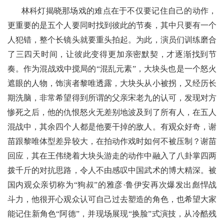
林科灯揭晓那场戏的难点在于不仅要记住自己的动作，
更重要的是五个人要同时找到彼此的节奏，其中只要有一个
人犯错，整个长镜头就要重头拍起。为此，演员们训练磨合
了三四天时间，让彼此变得更加亲密默契，才逐渐找到节
奏。作为混战戏中搅局的“混乱元素”，大块头也是一个怒火
遮眼的人物，饰演者黎唯透露，大块头从小被拐，又经历长
期洗脑，非常希望得到所谓的父亲宋老九的认可，发现对方
惨死之后，他的仇恨怒火无差别地波及到了所有人，在五人
混战中，其余四个人都是他要干掉的敌人。有观众好奇，谢
苗跟黎唯体型差异较大，在拍动作戏时如何不被压制？谢苗
回应，其在王伟绕着大块头游走的动作中融入了八卦掌四两
拨千斤的对抗思路，令人不由感叹中国武术的博大精深。被
国内观众亲切称为“狗叔”的雅彦·鲁伊安再次爆发出彪悍战
斗力，他很开心观众认可自己过去塑造的角色，也希望大家
能记住新角色“阿德”，并现场展现“换脸”式演技，从冷酷残