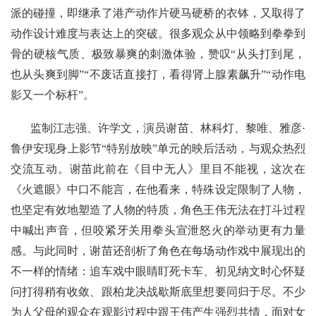
派的碰撞，即继承了港产动作片硬马硬桥的衣钵，又取得了
动作设计难度与表达上的突破。很多观众从中领略到拳拳到
骨的硬核气质、极致暴爽的刺激体验，赞叹“从头打到尾，
也从头爽到脚”“不废话直接打，看得肾上腺素飙升”“动作电
影又一个标杆”。
监制江志强、许学文，演员谢苗、林科灯、黎唯、雅彦·
鲁伊安现身上影节“特别放映”单元的映后活动，与观众热烈
交流互动。谢苗此前在《目中无人》里目不能视，这次在
《火遮眼》中口不能言，在他看来，特殊设定限制了人物，
也坚定有效地塑造了人物的特质，角色王伟无法在打斗过程
中喊出声音，但咬紧牙关用拳头宣泄怒火的举动更有力量
感。与此同时，谢苗还剖析了角色在每场动作戏中展现出的
不一样的情绪：追车戏中眼睛盯死卡车、初见纳文时心怀疑
问打得稍有收敛、跟柏龙决战歇斯底里想要同归于尽。不少
为人父母的观众在观影过程中跟王伟产生强烈共情，面对女