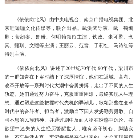
《依依向北风》由中央电视台、南京广播电视集团、北
京哇咖咖文化传媒等，联合出品。武洪武导演、武一鹤编
剧；菅纫姿、鲁诺、何明翰领衔主演，铁政、张可盈、念
真、甄琪、文熙等主演；王丽云、范雷、于莉红、马诗红等
特别主演。
《依依向北风》讲述了20世纪70年代-90年代，梁川市
的一群知青在下乡时结下了深厚情谊，他们在返城、高考、
改革开放等一系列时代大潮中奋勇拼搏，走出了不同的人生
轨迹。她们通过努力奋斗，克服重重困难，最终实现人生理
想。通过塑造这些把握时代先机的弄潮儿，歌颂那些在变革
时代中的奋斗者、担当者，激励当下国人发扬勤劳勇敢、自
强不息的民族精神。并通过剧中反面人物在诱惑中沉沦、在
欲望中迷失的人生经历警醒世人，唯有坚守初心、脚踏实
地，不忘生活本真，牢记幸福是奋斗出来的，才会实现最辉